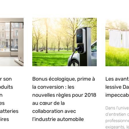
r son
Bonus écologique, prime à
Les avant
oduits
la conversion : les
lessive D
en
nouvelles règles pour 2018
impeccab
es
au cœur de la
Dans l'unive
atteries
collaboration avec
d'entretien 
ires
l’industrie automobile
professionne
exigeants, l