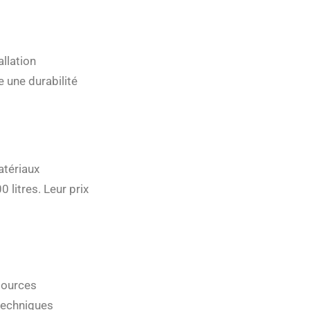
allation
 une durabilité
atériaux
 litres. Leur prix
sources
 techniques