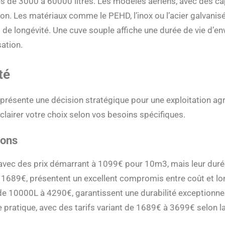
es de 3000 à 60000 litres. Les modèles aériens, avec des c
tion. Les matériaux comme le PEHD, l’inox ou l’acier galvani
 de longévité. Une cuve souple affiche une durée de vie d’en
sation.
té
présente une décision stratégique pour une exploitation agr
lairer votre choix selon vos besoins spécifiques.
ions
avec des prix démarrant à 1099€ pour 10m3, mais leur durée
689€, présentent un excellent compromis entre coût et lon
e 10000L à 4290€, garantissent une durabilité exceptionnel
 pratique, avec des tarifs variant de 1689€ à 3699€ selon l