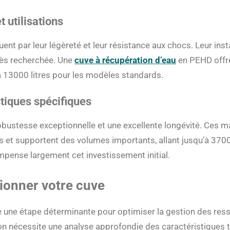
 utilisations
ent par leur légèreté et leur résistance aux chocs. Leur inst
très recherchée. Une
cuve à récupération d’eau
en PEHD offre
à 13000 litres pour les modèles standards.
stiques spécifiques
obustesse exceptionnelle et une excellente longévité. Ces m
s et supportent des volumes importants, allant jusqu’à 37000
ompense largement cet investissement initial.
tionner votre cuve
te une étape déterminante pour optimiser la gestion des res
tion nécessite une analyse approfondie des caractéristiques