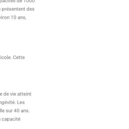
apacités de 1000
sé présentent des
viron 10 ans,
icole. Cette
 de vie atteint
gévité. Les
le sur 40 ans.
a capacité